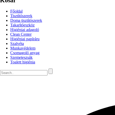
Kosár
Főoldal
Tisztítószerek
Doma tisztítószerek
Takarítóeszköz
Higiéniai adagoló
Clean Center
Higiéniai papíráru
Szalvéta
Munkavédelem
Csomagoló anyag
Szemeteszsák
Toalett higiénia