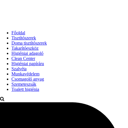
Főoldal
Tisztítószerek
Doma tisztítószerek
Takarítóeszköz
Higiéniai adagoló
Clean Center
Higiéniai papíráru
Szalvéta
Munkavédelem
Csomagoló anyag
Szemeteszsák
Toalett higiénia