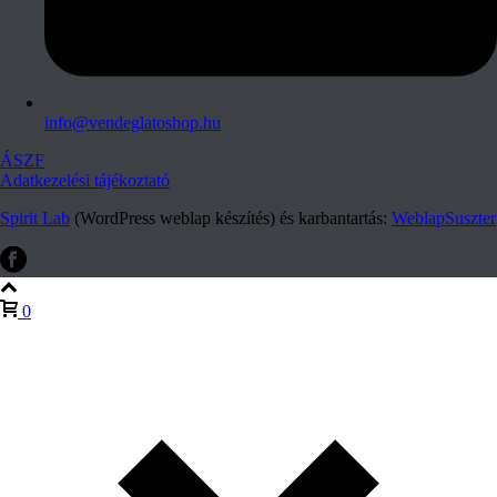
info@vendeglatoshop.hu
ÁSZF
Adatkezelési tájékoztató
Spirit Lab
(WordPress weblap készítés) és karbantartás:
WeblapSuszter
0