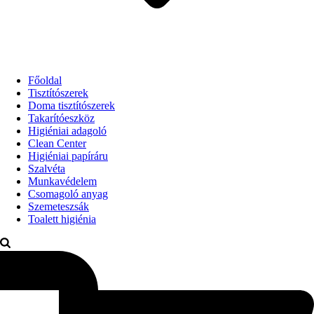
Főoldal
Tisztítószerek
Doma tisztítószerek
Takarítóeszköz
Higiéniai adagoló
Clean Center
Higiéniai papíráru
Szalvéta
Munkavédelem
Csomagoló anyag
Szemeteszsák
Toalett higiénia