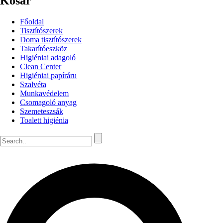
Kosár
Főoldal
Tisztítószerek
Doma tisztítószerek
Takarítóeszköz
Higiéniai adagoló
Clean Center
Higiéniai papíráru
Szalvéta
Munkavédelem
Csomagoló anyag
Szemeteszsák
Toalett higiénia