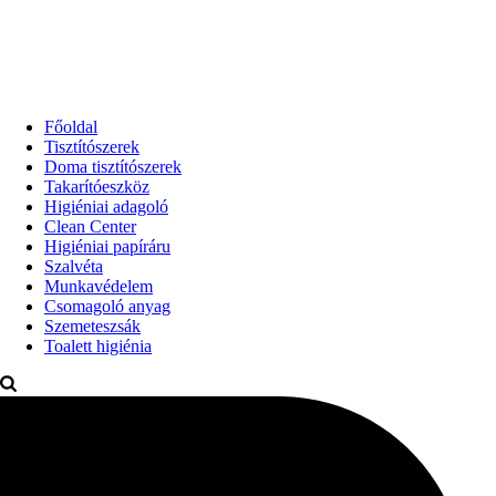
Főoldal
Tisztítószerek
Doma tisztítószerek
Takarítóeszköz
Higiéniai adagoló
Clean Center
Higiéniai papíráru
Szalvéta
Munkavédelem
Csomagoló anyag
Szemeteszsák
Toalett higiénia