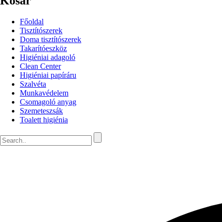
Kosár
Főoldal
Tisztítószerek
Doma tisztítószerek
Takarítóeszköz
Higiéniai adagoló
Clean Center
Higiéniai papíráru
Szalvéta
Munkavédelem
Csomagoló anyag
Szemeteszsák
Toalett higiénia