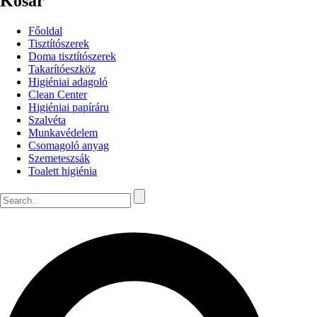
Kosár
Főoldal
Tisztítószerek
Doma tisztítószerek
Takarítóeszköz
Higiéniai adagoló
Clean Center
Higiéniai papíráru
Szalvéta
Munkavédelem
Csomagoló anyag
Szemeteszsák
Toalett higiénia