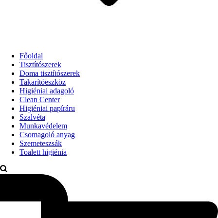
Főoldal
Tisztítószerek
Doma tisztítószerek
Takarítóeszköz
Higiéniai adagoló
Clean Center
Higiéniai papíráru
Szalvéta
Munkavédelem
Csomagoló anyag
Szemeteszsák
Toalett higiénia