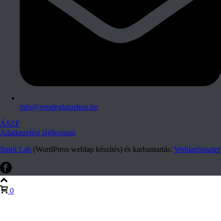
info@vendeglatoshop.hu
ÁSZF
Adatkezelési tájékoztató
Spirit Lab
(WordPress weblap készítés) és karbantartás:
WeblapSuszter
0