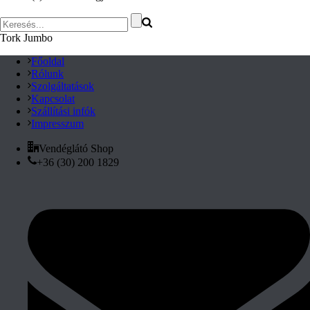
Tork Jumbo
Főoldal
Rólunk
Szolgáltatások
Kapcsolat
Szállítási infók
Impresszum
Vendéglátó Shop
+36 (30) 200 1829