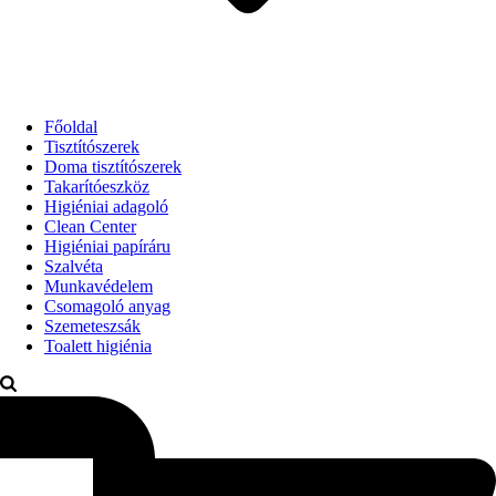
Főoldal
Tisztítószerek
Doma tisztítószerek
Takarítóeszköz
Higiéniai adagoló
Clean Center
Higiéniai papíráru
Szalvéta
Munkavédelem
Csomagoló anyag
Szemeteszsák
Toalett higiénia