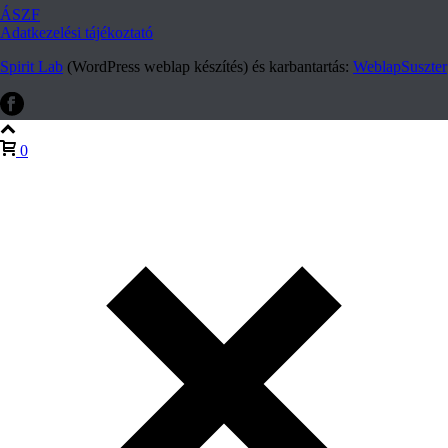
ÁSZF
Adatkezelési tájékoztató
Spirit Lab
(WordPress weblap készítés) és karbantartás:
WeblapSuszter
0