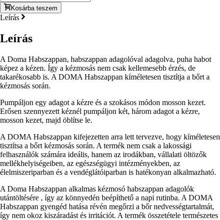
Kosárba teszem
Leírás
Leírás
A Doma Habszappan, habszappan adagolóval adagolva, puha habot
képez a kézen. Így a kézmosás nem csak kellemesebb érzés, de
takarékosabb is. A DOMA Habszappan kíméletesen tisztítja a bőrt a
kézmosás során.
Pumpáljon egy adagot a kézre és a szokásos módon mosson kezet.
Erősen szennyezett kéznél pumpáljon két, három adagot a kézre,
mosson kezet, majd öblítse le.
A DOMA Habszappan kifejezetten arra lett tervezve, hogy kíméletesen
tisztítsa a bőrt kézmosás során. A termék nem csak a lakossági
felhasználók számára ideális, hanem az irodákban, vállalati öltözők
mellékhelyiségeiben, az egészségügyi intézményekben, az
élelmiszeriparban és a vendéglátóiparban is hatékonyan alkalmazható.
A Doma Habszappan alkalmas kézmosó habszappan adagolók
utántöltésére , így az könnyedén beépíthető a napi rutinba. A DOMA
Habszappan gyengéd hatása révén megőrzi a bőr nedvességtartalmát,
így nem okoz kiszáradást és irritációt. A termék összetétele természetes