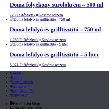
Doma folyékony súrolókrém – 500 ml
723
Ft
Részletek
Kosárba teszem
Doma lefolyó és grilltisztító – 750 ml
1 269
Ft
Részletek
Kosárba teszem
Doma lefolyó és grilltisztító – 5 liter
5 071
Ft
Részletek
Kosárba teszem
Főoldal
Rólunk
Szolgáltatások
Kapcsolat
Szállítási infók
Impresszum
Vendéglátó Shop
+36 (30) 200 1829