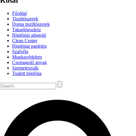
Kosár
Főoldal
Tisztítószerek
Doma tisztítószerek
Takarítóeszköz
Higiéniai adagoló
Clean Center
Higiéniai papíráru
Szalvéta
Munkavédelem
Csomagoló anyag
Szemeteszsák
Toalett higiénia