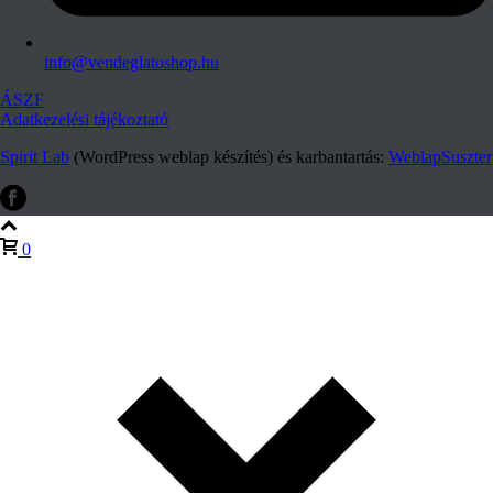
info@vendeglatoshop.hu
ÁSZF
Adatkezelési tájékoztató
Spirit Lab
(WordPress weblap készítés) és karbantartás:
WeblapSuszter
0