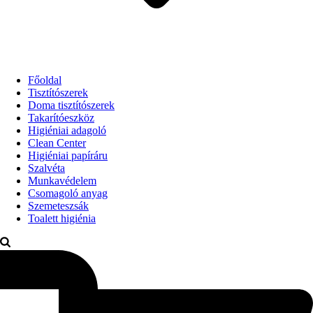
Főoldal
Tisztítószerek
Doma tisztítószerek
Takarítóeszköz
Higiéniai adagoló
Clean Center
Higiéniai papíráru
Szalvéta
Munkavédelem
Csomagoló anyag
Szemeteszsák
Toalett higiénia