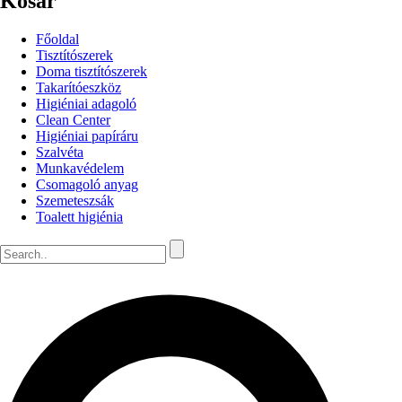
Kosár
Főoldal
Tisztítószerek
Doma tisztítószerek
Takarítóeszköz
Higiéniai adagoló
Clean Center
Higiéniai papíráru
Szalvéta
Munkavédelem
Csomagoló anyag
Szemeteszsák
Toalett higiénia